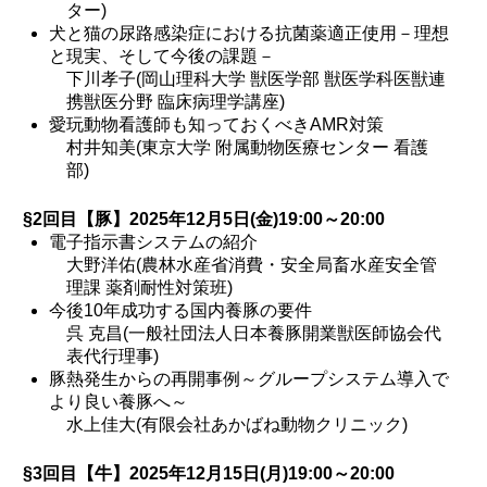
ター)
犬と猫の尿路感染症における抗菌薬適正使用－理想
と現実、そして今後の課題－
下川孝子(岡山理科大学 獣医学部 獣医学科医獣連
携獣医分野 臨床病理学講座)
愛玩動物看護師も知っておくべきAMR対策
村井知美(東京大学 附属動物医療センター 看護
部)
§2回目【豚】2025年12月5日(金)19:00～20:00
電子指示書システムの紹介
大野洋佑(農林水産省消費・安全局畜水産安全管
理課 薬剤耐性対策班)
今後10年成功する国内養豚の要件
呉 克昌(一般社団法人日本養豚開業獣医師協会代
表代行理事)
豚熱発生からの再開事例～グループシステム導入で
より良い養豚へ～
水上佳大(有限会社あかばね動物クリニック)
§3回目【牛】2025年12月15日(月)19:00～20:00