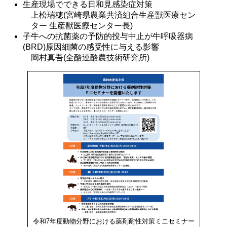
生産現場でできる日和見感染症対策
上松瑞穂(宮崎県農業共済組合生産獣医療セン
ター 生産獣医療センター長)
子牛への抗菌薬の予防的投与中止が牛呼吸器病
(BRD)原因細菌の感受性に与える影響
岡村真吾(全酪連酪農技術研究所)
令和7年度動物分野における薬剤耐性対策ミニセミナー