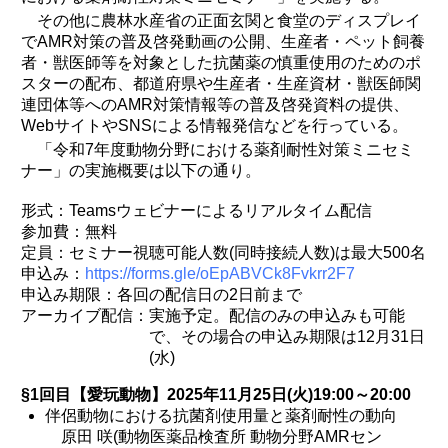
その他に農林水産省の正面玄関と食堂のディスプレイ
でAMR対策の普及啓発動画の公開、生産者・ペット飼養
者・獣医師等を対象とした抗菌薬の慎重使用のためのポ
スターの配布、都道府県や生産者・生産資材・獣医師関
連団体等へのAMR対策情報等の普及啓発資料の提供、
WebサイトやSNSによる情報発信などを行っている。
「令和7年度動物分野における薬剤耐性対策ミニセミ
ナー」の実施概要は以下の通り。
形式：Teamsウェビナーによるリアルタイム配信
参加費：無料
定員：セミナー視聴可能人数(同時接続人数)は最大500名
申込み：
https://forms.gle/oEpABVCk8Fvkrr2F7
申込み期限：各回の配信日の2日前まで
アーカイブ配信：実施予定。配信のみの申込みも可能
で、その場合の申込み期限は12月31日
(水)
§1回目【愛玩動物】2025年11月25日(火)19:00～20:00
伴侶動物における抗菌剤使用量と薬剤耐性の動向
原田 咲(動物医薬品検査所 動物分野AMRセン