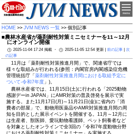
menu
HOME
>>
JVM NEWS 一覧
>> 個別記事
■農林水産省が薬剤耐性対策ミニセミナーを11～12月
にオンライン開催
2025-11-04 17:24 掲載 ・
2025-11-05 12:54 更新 |
前の記事
|
次
の記事
11月は「薬剤耐性対策推進月間」で、関連省庁では
様々な取組みが行われる(参照：内閣官房内閣感染症危機
管理統括庁「
薬剤耐性対策推進月間における取組予定に
ついて-令和7年度
」)。
農林水産省では、11月15日(土)に行われる「2025動物
感謝デーin JAPAN」にAMR対策の普及啓発を展示で実
施する。また11月17日(月)～11月21日(金)に省内の「消
費者の部屋」で、動物用医薬品やAMR対策推進月間の周
知を目的とした展示イベントを開催する。11月～12月に
は生産者、獣医師、愛玩動物看護師、ペット飼養者など
を対象としたオンラインで全3回の「令和7年度動物分野
における薬剤耐性対策ミニセミナー」を実施する。