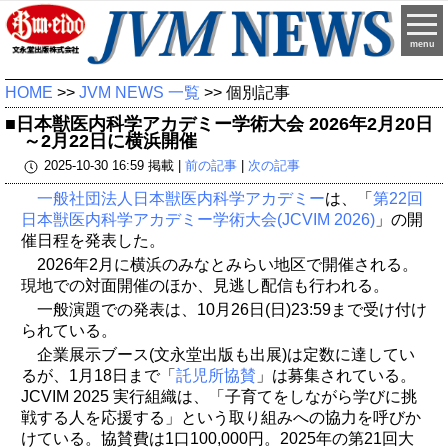
menu
HOME
>>
JVM NEWS 一覧
>> 個別記事
■日本獣医内科学アカデミー学術大会 2026年2月20日
～2月22日に横浜開催
2025-10-30 16:59 掲載 |
前の記事
|
次の記事
一般社団法人日本獣医内科学アカデミー
は、「
第22回
日本獣医内科学アカデミー学術大会(JCVIM 2026)
」の開
催日程を発表した。
2026年2月に横浜のみなとみらい地区で開催される。
現地での対面開催のほか、見逃し配信も行われる。
一般演題での発表は、10月26日(日)23:59まで受け付け
られている。
企業展示ブース(文永堂出版も出展)は定数に達してい
るが、1月18日まで「
託児所協賛
」は募集されている。
JCVIM 2025 実⾏組織は、「子育てをしながら学びに挑
戦する人を応援する」という取り組みへの協力を呼びか
けている。協賛費は1口100,000円。2025年の第21回大