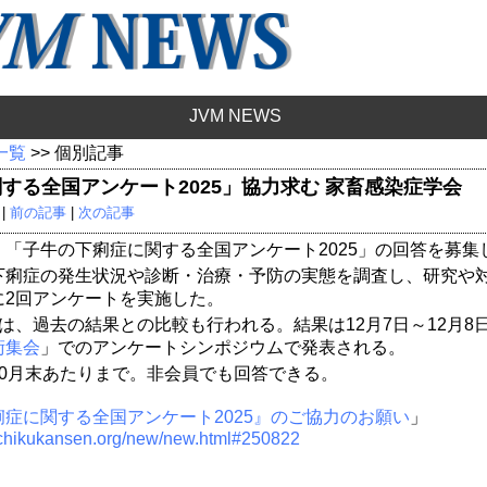
JVM NEWS
 一覧
>> 個別記事
する全国アンケート2025」協力求む 家畜感染症学会
 |
前の記事
|
次の記事
「子牛の下痢症に関する全国アンケート2025」の回答を募集
下痢症の発生状況や診断・治療・予防の実態を調査し、研究や
に2回アンケートを実施した。
は、過去の結果との比較も行われる。結果は12月7日～12月8
術集会
」でのアンケートシンポジウムで発表される。
10月末あたりまで。非会員でも回答できる。
症に関する全国アンケート2025』のご協力のお願い
」
achikukansen.org/new/new.html#250822