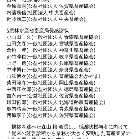
金原壽秀(公益社団法人 佐賀県畜産協会)
内藤廣信(社団法人 中央畜産会)
近藤康二(公益社団法人 中央畜産会)
§農林水産省畜産局長感謝状
小山田 久(一般社団法人 青森県畜産協会)
山田文彦(一般社団法人 宮城県畜産協会)
倉迫 豊(一般社団法人 神奈川県畜産会)
都竹淳也(一般社団法人 岐阜県畜産協会)
上野 透(公益社団法人 兵庫県畜産協会)
中津博行(一般社団法人 奈良県畜産会)
山添博次(公益社団法人 畜産協会わかやま)
柴田範彦(一般社団法人 岡山県畜産協会)
中西庄次郎(公益社団法人 徳島県畜産協会)
吉永貞一(公益社団法人 佐賀県畜産協会)
鎌田哲郎(一般社団法人 北海道酪農畜産協会)
鹿内晴美(一般社団法人 青森県畜産協会)
西原享子(公益社団法人 佐賀県畜産協会)
挨拶を述べた森山 裕 会長は、感謝状授与者に向けて
「従来の経営診断から業務が大きく変動した畜産業界の