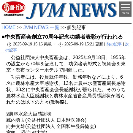
menu
HOME
>>
JVM NEWS 一覧
>> 個別記事
■中央畜産会創立70周年記念功績者表彰が行われる
2025-09-19 15:16 掲載 ・
2025-09-19 15:21 更新 |
前の記事
|
次
の記事
公益社団法人中央畜産会は、2025年9月18日、1955年
の設立から70年を記念して、功労者表彰式と祝賀会を東
京・都市センターホテルで開催した。
功労者には、役員就任年数、勤務年数などにより、6
名に農林水産大臣感謝状、13名に農林水産畜産局長感謝
状、33名に中央畜産会会長感謝状が贈られた。そのうち
農林水産大臣感謝状と農林水産省畜産局長感謝状が贈ら
れたのは以下の方々(敬称略)。
§農林水産大臣感謝状
藏内勇夫(公益社団法人 日本獣医師会)
向井文雄(公益社団法人 全国和牛登録協会)
宮﨑 昭(京都大学)