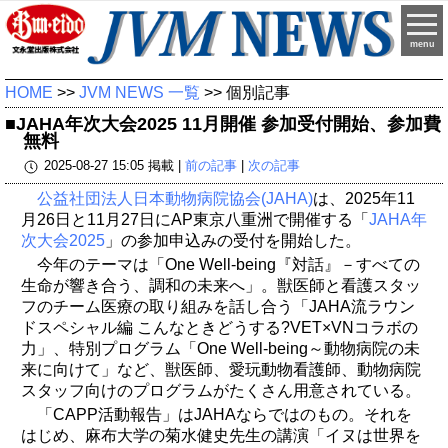
menu
HOME
>>
JVM NEWS 一覧
>> 個別記事
■JAHA年次大会2025 11月開催 参加受付開始、参加費
無料
2025-08-27 15:05 掲載 |
前の記事
|
次の記事
公益社団法人日本動物病院協会(JAHA)
は、2025年11
月26日と11月27日にAP東京八重洲で開催する「
JAHA年
次大会2025
」の参加申込みの受付を開始した。
今年のテーマは「One Well-being『対話』－すべての
生命が響き合う、調和の未来へ」。獣医師と看護スタッ
フのチーム医療の取り組みを話し合う「JAHA流ラウン
ドスペシャル編 こんなときどうする?VET×VNコラボの
力」、特別プログラム「One Well-being～動物病院の未
来に向けて」など、獣医師、愛玩動物看護師、動物病院
スタッフ向けのプログラムがたくさん用意されている。
「CAPP活動報告」はJAHAならではのもの。それを
はじめ、麻布大学の菊水健史先生の講演「イヌは世界を