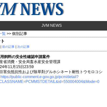
JVM NEWS
 一覧
>> 個別記事
ント
 |
前の記事
|
次の記事
応用飼料の安全性確認申請案件
産省消費・安全局畜水産安全管理課
年11月15日23:59
目害虫抵抗性および除草剤グルホシネート耐性トウモロコシ
：
https://public-comment.e-gov.go.jp/pcm/detail?
CLASSNAME=PCMMSTDETAIL&id=550004004&Mode=0