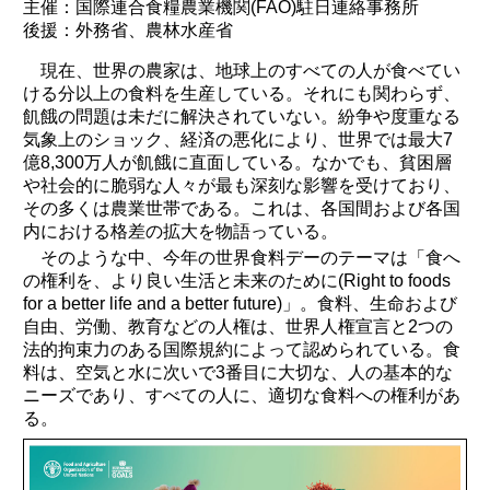
主催：国際連合食糧農業機関(FAO)駐日連絡事務所
後援：外務省、農林水産省
現在、世界の農家は、地球上のすべての人が食べてい
ける分以上の食料を生産している。それにも関わらず、
飢餓の問題は未だに解決されていない。紛争や度重なる
気象上のショック、経済の悪化により、世界では最大7
億8,300万人が飢餓に直面している。なかでも、貧困層
や社会的に脆弱な人々が最も深刻な影響を受けており、
その多くは農業世帯である。これは、各国間および各国
内における格差の拡大を物語っている。
そのような中、今年の世界食料デーのテーマは「食へ
の権利を、より良い生活と未来のために(Right to foods
for a better life and a better future)」。食料、生命および
自由、労働、教育などの人権は、世界人権宣言と2つの
法的拘束力のある国際規約によって認められている。食
料は、空気と水に次いで3番目に大切な、人の基本的な
ニーズであり、すべての人に、適切な食料への権利があ
る。