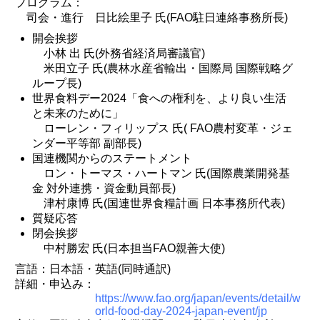
プログラム：
司会・進行 日比絵里子 氏(FAO駐日連絡事務所長)
開会挨拶
小林 出 氏(外務省経済局審議官)
米田立子 氏(農林水産省輸出・国際局 国際戦略グ
ループ長)
世界食料デー2024「食への権利を、より良い生活
と未来のために」
ローレン・フィリップス 氏( FAO農村変革・ジェ
ンダー平等部 副部長)
国連機関からのステートメント
ロン・トーマス・ハートマン 氏(国際農業開発基
金 対外連携・資金動員部長)
津村康博 氏(国連世界食糧計画 日本事務所代表)
質疑応答
閉会挨拶
中村勝宏 氏(日本担当FAO親善大使)
言語：日本語・英語(同時通訳)
詳細・申込み：
https://www.fao.org/japan/events/detail/w
orld-food-day-2024-japan-event/jp