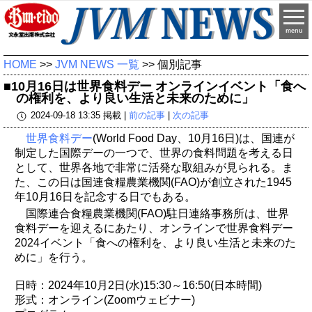
menu
HOME
>>
JVM NEWS 一覧
>> 個別記事
■10月16日は世界食料デー オンラインイベント「食へ
の権利を、より良い生活と未来のために」
2024-09-18 13:35 掲載 |
前の記事
|
次の記事
世界食料デー
(World Food Day、10月16日)は、国連が
制定した国際デーの一つで、世界の食料問題を考える日
として、世界各地で非常に活発な取組みが見られる。ま
た、この日は国連食糧農業機関(FAO)が創立された1945
年10月16日を記念する日でもある。
国際連合食糧農業機関(FAO)駐日連絡事務所は、世界
食料デーを迎えるにあたり、オンラインで世界食料デー
2024イベント「食への権利を、より良い生活と未来のた
めに」を行う。
日時：2024年10月2日(水)15:30～16:50(日本時間)
形式：オンライン(Zoomウェビナー)