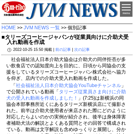
menu
HOME
>>
JVM NEWS 一覧
>> 個別記事
■タリーズコーヒージャパンが従業員向けに介助犬受
入れ動画を作成
2022-10-25 15:50 掲載 |
前の記事
|
次の記事
社会福祉法人日本介助犬協会は介助犬の同伴拒否が多
い飲食店での認知度向上を目的に、日頃から同協会の支
援をしているタリーズコーヒージャパン株式会社へ協力
を仰ぎ、店内での介助犬受入れ動画を作成した。
「
社会福祉法人日本介助犬協会YouTubeチャンネル
」
で公開されている動画「
タリーズ従業員さま向けに介助
犬の受入れ動画を作成しました！
」(7:25)は新横浜の同
協会本部事務所近くにあるタリーズ新横浜店にて撮影さ
れた。前半は介助犬使用者が来店された際にどのように
対応したらよいのかの実例が紹介され、後半は身体障害
者補助犬法の解説とよくある質問とその回答で構成され
ている。動画は文字解説も含めゆっくりと展開し、分か