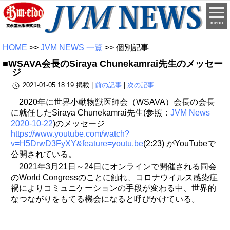
menu
HOME
>>
JVM NEWS 一覧
>> 個別記事
■WSAVA会長のSiraya Chunekamrai先生のメッセー
ジ
2021-01-05 18:19 掲載 |
前の記事
|
次の記事
2020年に世界小動物獣医師会（WSAVA）会長の会長
に就任したSiraya Chunekamrai先生(参照：
JVM News
2020-10-22
)のメッセージ
https://www.youtube.com/watch?
v=H5DrwD3FyXY&feature=youtu.be
(2:23) がYouTubeで
公開されている。
2021年3月21日～24日にオンラインで開催される同会
のWorld Congressのことに触れ、コロナウイルス感染症
禍によりコミュニケーションの手段が変わる中、世界的
なつながりをもてる機会になると呼びかけている。