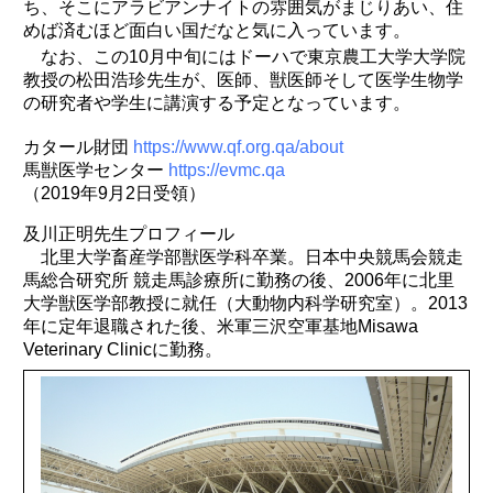
ち、そこにアラビアンナイトの雰囲気がまじりあい、住
めば済むほど面白い国だなと気に入っています。
なお、この10月中旬にはドーハで東京農工大学大学院
教授の松田浩珍先生が、医師、獣医師そして医学生物学
の研究者や学生に講演する予定となっています。
カタール財団
https://www.qf.org.qa/about
馬獣医学センター
https://evmc.qa
（2019年9月2日受領）
及川正明先生プロフィール
北里大学畜産学部獣医学科卒業。日本中央競馬会競走
馬総合研究所 競走馬診療所に勤務の後、2006年に北里
大学獣医学部教授に就任（大動物内科学研究室）。2013
年に定年退職された後、米軍三沢空軍基地Misawa
Veterinary Clinicに勤務。