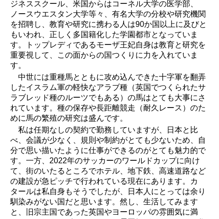
ジネススクール、米国からはコーネル大学の医学部、
ノースウエスタン大学等々、有名大学の分校や研究機関
を招聘し、教育や研究に携わる人は90か国以上に及びと
もいわれ、正しく多国籍化した学園都市となっていま
す。トップレディであるモーザ王妃自身は教育と研究を
重要視して、この面からの国つくりに力を入れていま
す。
中世には重種馬とともに攻め込んできた十字軍を翻弄
したイスラム軍の軽快なアラブ種（英国でつくられたサ
ラブレッド種のルーツでもある）の馬はとても大事にさ
れています。種の保存や長距離競走（耐久レース）のた
めに馬の繁殖の研究は盛んです。
私は任期なしの契約で勤務していますが、日本と比
べ、会議が少なく、規則や制約がとても少ないため、自
分で思い描いたように仕事ができるのがとても魅力的で
す。一方、2022年のサッカーのワールドカップに向け
て、街のいたるところでホテル、地下鉄、高速道路など
の建設が急ピッチで行われている現在にあります。カ
タールは私自身もそうでしたが、日本人にとっては余り
馴染みがない国だと思います。然し、生活してみます
と、旧宗主国であった英国やヨーロッパの雰囲気に満