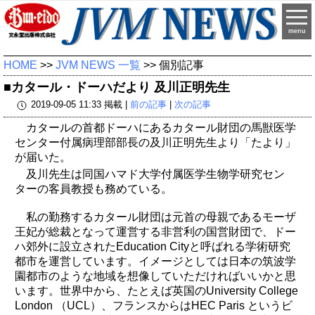
menu
HOME
>>
JVM NEWS 一覧
>> 個別記事
■カタール・ドーハだより 及川正明先生
2019-09-05 11:33 掲載 |
前の記事
|
次の記事
カタールの首都ドーハにあるカタール財団の馬獣医学
センター付属病理部部長の及川正明先生より「たより」
が届いた。
及川先生は同国ハマド大学付属医学生物学研究セン
ターの客員教授も務めている。
私の勤務するカタール財団は元首の母親であるモーザ
王妃が総裁となって運営する非営利の国営財団で、ドー
ハ郊外に設立されたEducation Cityと呼ばれる学術研究
都市を運営しています。イメージとしては日本の筑波学
園都市のような地域を想像していただければいいかと思
います。世界中から、たとえば英国のUniversity College
London （UCL）、フランスからはHEC Paris というビ