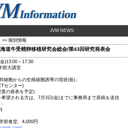
JVM NEWS
覧
>> 個別情報
回北海道牛受精卵移植研究会総会/第43回研究発表会
)13:00～17:30
学部大講堂
幹細胞からの生殖細胞誘導の現状(仮)」
ETセンター)
程度の発表を予定)
希望される方は、7月3日(金)までに事務局まで原稿を送信
)：
料
学部食堂、4,000円
o-bets.com/