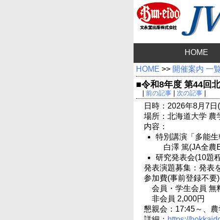
HOME
HOME
>>
開催案内 一
■令和8年度 第44
|
前の記事
|
次の記事
|
日時：2026年8月7日(金
場所：北海道大学 農
内容：
特別講演「多能生
白澤 篤(JA全農
研究発表会(10題
発表演題募集：発表を
参加費(事前登録不要
会員・学生会員 無
非会員 2,000円
懇親会：17:45～、農
詳細：
https://hokkaid