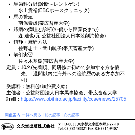
馬歯科分野(診断～レントゲン)
水上貴裕(EBCホースクリニック)
馬の繁殖
南保泰雄(帯広畜産大学)
蹄病の病理と診断(外傷から蹄葉炎まで)
森 達也(元 公益社団法人日本装削蹄協会)
鎮静・麻酔方法
佐野忠士・武山暁子(帯広畜産大学)
解剖実習
佐々木基樹(帯広畜産大学)
定員：10名(先着順、同研修に初めて参加する方を優
先、1週間以内に海外への渡航歴のある方参加不
可)
受講料：無料(参加旅費支給)
主催者：公益財団法人日本馬事協会、帯広畜産大学
詳細：
https://www.obihiro.ac.jp/facility/ccae/news/15705
開催案内 一覧へ戻る
|
前の記事
|
次の記事