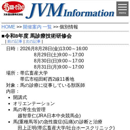
menu
HOME
>>
開催案内 一覧
>> 個別情報
■令和8年度 馬診療技術研修会
|
前の記事
|
次の記事
|
日時：2026月8月28日(金)13:00～16:00
8月29日(土)9:00～17:00
8月30日(日)9:00～17:00
8月31日(月)9:00～17:00
場所：帯広畜産大学
帯広市稲田町西2線11番地
対象：馬の診療に従事している獣医師
内容：
開講式
オリエンテーション
馬の寄生虫管理
越智章仁(JRA日本中央競馬会)
馬(重種馬等)の急性腹症(疝痛)の診断と治療
田上正明(帯広畜産大学/社台ホースクリニック)