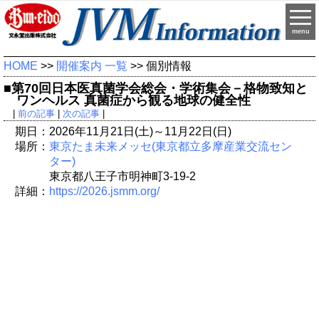
menu
HOME
>>
開催案内 一覧
>> 個別情報
■第70回日本医真菌学会総会・学術集会－格物致知と
ワンヘルス 真菌症から観る地球の健全性
|
前の記事
|
次の記事
|
期日：2026年11月21日(土)～11月22日(日)
場所：
東京たま未来メッセ(東京都立多摩産業交流セン
ター)
東京都八王子市明神町3-19-2
詳細：
https://2026.jsmm.org/