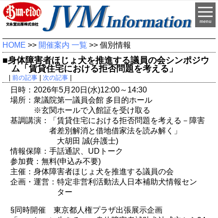
menu
HOME
>>
開催案内 一覧
>> 個別情報
■身体障害者ほじょ犬を推進する議員の会シンポジウ
ム「賃貸住宅における拒否問題を考える」
|
前の記事
|
次の記事
|
日時：2026年5月20日(水)12:00～14:30
場所：衆議院第一議員会館 多目的ホール
※玄関ホールで入館証を受け取る
基調講演：「賃貸住宅における拒否問題を考える－障害
者差別解消と借地借家法を読み解く」
大胡田 誠(弁護士)
情報保障：手話通訳、UDトーク
参加費：無料(申込み不要)
主催：身体障害者ほじょ犬を推進する議員の会
企画・運営：特定非営利活動法人日本補助犬情報セン
ター
§同時開催 東京都人権プラザ出張展示企画