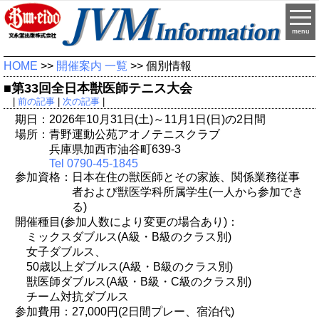
menu
HOME
>>
開催案内 一覧
>> 個別情報
■第33回全日本獣医師テニス大会
|
前の記事
|
次の記事
|
期日：2026年10月31日(土)～11月1日(日)の2日間
場所：青野運動公苑アオノテニスクラブ
兵庫県加西市油谷町639-3
Tel 0790-45-1845
参加資格：日本在住の獣医師とその家族、関係業務従事
者および獣医学科所属学生(一人から参加でき
る)
開催種目(参加人数により変更の場合あり)：
ミックスダブルス(A級・B級のクラス別)
女子ダブルス、
50歳以上ダブルス(A級・B級のクラス別)
獣医師ダブルス(A級・B級・C級のクラス別)
チーム対抗ダブルス
参加費用：27,000円(2日間プレー、宿泊代)