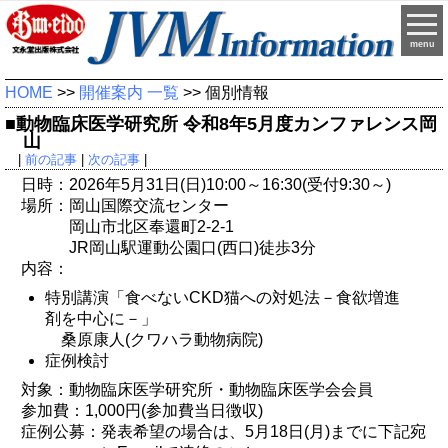
menu
HOME
>>
開催案内 一覧
>> 個別情報
■動物臨床医学研究所 令和8年5月度カンファレンス岡
山
|
前の記事
|
次の記事
|
日時：2026年5月31日(日)10:00～16:30(受付9:30～)
場所：岡山国際交流センター
岡山市北区奉還町2-2-1
JR岡山駅運動公園口(西口)徒歩3分
内容：
特別講演「食べないCKD猫への対処法－食欲増進
剤を中心に－」
桑原康人(クワハラ動物病院)
症例検討
対象：動物臨床医学研究所・動物臨床医学会会員
参加費：1,000円(参加費当日徴収)
症例公募：発表希望の場合は、5月18日(月)までに下記宛