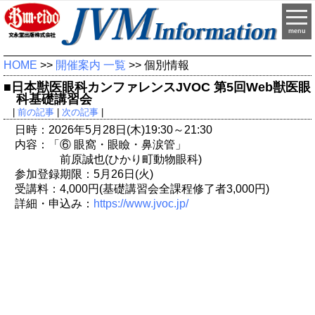
menu
HOME
>>
開催案内 一覧
>> 個別情報
■日本獣医眼科カンファレンスJVOC 第5回Web獣医眼
科基礎講習会
|
前の記事
|
次の記事
|
日時：2026年5月28日(木)19:30～21:30
内容：「⑥ 眼窩・眼瞼・鼻涙管」
前原誠也(ひかり町動物眼科)
参加登録期限：5月26日(火)
受講料：4,000円(基礎講習会全課程修了者3,000円)
詳細・申込み：
https://www.jvoc.jp/