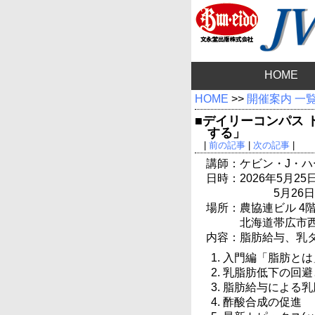
HOME
HOME
>>
開催案内 一
■デイリーコンパス 
する」
|
前の記事
|
次の記事
|
講師：ケビン・J・ハ
日時：2026年5月25日(月
5月26日(
場所：農協連ビル 4
北海道帯広市西
内容：脂肪給与、乳
入門編「脂肪とは
乳脂肪低下の回避
脂肪給与による乳
酢酸合成の促進