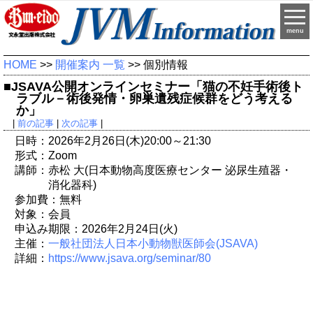
menu
HOME
>>
開催案内 一覧
>> 個別情報
■JSAVA公開オンラインセミナー「猫の不妊手術後ト
ラブル－術後発情・卵巣遺残症候群をどう考える
か」
|
前の記事
|
次の記事
|
日時：2026年2月26日(木)20:00～21:30
形式：Zoom
講師：赤松 大(日本動物高度医療センター 泌尿生殖器・
消化器科)
参加費：無料
対象：会員
申込み期限：2026年2月24日(火)
主催：
一般社団法人日本小動物獣医師会(JSAVA)
詳細：
https://www.jsava.org/seminar/80