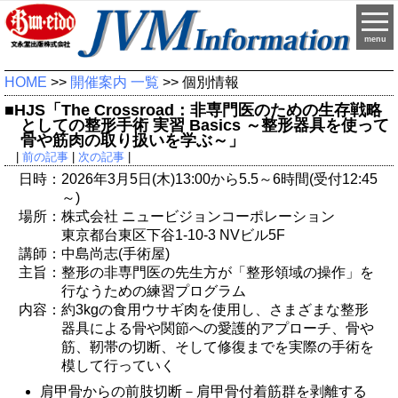
menu
HOME
>>
開催案内 一覧
>> 個別情報
■HJS「The Crossroad：非専門医のための生存戦略
としての整形手術 実習 Basics ～整形器具を使って
骨や筋肉の取り扱いを学ぶ～」
|
前の記事
|
次の記事
|
日時：2026年3月5日(木)13:00から5.5～6時間(受付12:45
～)
場所：株式会社 ニュービジョンコーポレーション
東京都台東区下谷1-10-3 NVビル5F
講師：中島尚志(手術屋)
主旨：整形の非専門医の先生方が「整形領域の操作」を
行なうための練習プログラム
内容：約3kgの食用ウサギ肉を使用し、さまざまな整形
器具による骨や関節への愛護的アプローチ、骨や
筋、靭帯の切断、そして修復までを実際の手術を
模して行っていく
肩甲骨からの前肢切断－肩甲骨付着筋群を剥離する