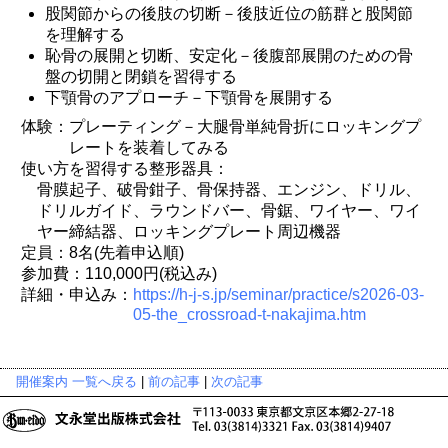
股関節からの後肢の切断－後肢近位の筋群と股関節
を理解する
恥骨の展開と切断、安定化－後腹部展開のための骨
盤の切開と閉鎖を習得する
下顎骨のアプローチ－下顎骨を展開する
体験：プレーティング－大腿骨単純骨折にロッキングプ
レートを装着してみる
使い方を習得する整形器具：
骨膜起子、破骨鉗子、骨保持器、エンジン、ドリル、
ドリルガイド、ラウンドバー、骨鋸、ワイヤー、ワイ
ヤー締結器、ロッキングプレート周辺機器
定員：8名(先着申込順)
参加費：110,000円(税込み)
詳細・申込み：
https://h-j-s.jp/seminar/practice/s2026-03-
05-the_crossroad-t-nakajima.htm
開催案内 一覧へ戻る
|
前の記事
|
次の記事