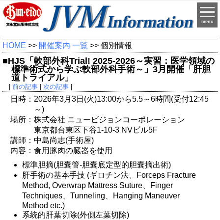
menu
HOME
>>
開催案内 一覧
>> 個別情報
■HJS「軟部外科Trial! 2025-2026～実習：医学領域の
標準術式から学ぶ軟部外科手術～」3月開催「肝胆
道トライアル」
|
前の記事
|
次の記事
|
日時：2026年3月3日(火)13:00から5.5～6時間(受付12:45
～)
場所：株式会社 ニュービジョンコーポレーション
東京都台東区下谷1-10-3 NVビル5F
講師：中島尚志(手術屋)
内容：食用豚肉の臓器を使用
標準胆摘(胆嚢管-胆嚢底定型的胆嚢摘出術)
肝手術の基本手技 (ギロチン法、Forceps Fracture
Method, Overwrap Mattress Suture、Finger
Techniques、Tunneling、Hanging Maneuver
Method etc.)
系統的肝葉切除(外側左葉切除)