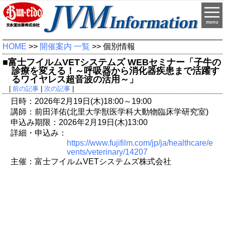
menu
HOME
>>
開催案内 一覧
>> 個別情報
■富士フイルムVETシステムズ WEBセミナー「子牛の
診療を変える！～呼吸器から消化器疾患まで活躍す
るワイヤレス超音波の活用～」
|
前の記事
|
次の記事
|
日時：2026年2月19日(木)18:00～19:00
講師：前田洋佑(北里大学獣医学科大動物臨床学研究室)
申込み期限：2026年2月19日(木)13:00
詳細・申込み：
https://www.fujifilm.com/jp/ja/healthcare/e
vents/veterinary/14207
主催：富士フイルムVETシステムズ株式会社