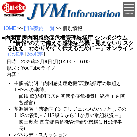
menu
HOME
>>
開催案内 一覧
>> 個別情報
■内閣官房内閣感染症危機管理統括庁 シンポジウム
「“情報”の力で備える感染症危機～見えないリスク
を捉え、わかりやすく伝えるために～」オンライン
|
前の記事
|
次の記事
|
日時：2026年2月9日(月)14:00～16:00
形式：YouTubeライブ
内容：
主催者説明「内閣感染症危機管理統括庁の取組と
JIHSへの期待」
眞鍋 馨(内閣官房内閣感染症危機管理統括庁 内閣
審議官)
基調講演「感染症インテリジェンスのハブとしての
JIHSの役割～JIHS設立から11か月の取組状況～」
國土典宏(国立健康危機管理研究機構(JIHS)理事
長)
パネルディスカッション