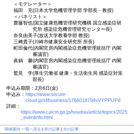
＜モデレーター＞
福田 充(日本大学危機管理学部 学部長・教授)
＜パネリスト＞
齋藤智也(国立健康危機管理研究機構 国立感染症研
究所 感染症危機管理研究センター長)
奈良由美子(放送大学教養学部 教授)
三﨑貴子(川崎市健康安全研究所 所長)
町田倫代(内閣官房内閣感染症危機管理統括庁 内閣
審議官)
眞鍋 馨(内閣官房内閣感染症危機管理統括庁 内閣
審議官)
鷲見 学(厚生労働省 健康・生活衛生局 感染症対策
部長)
申込み期限：2月6日(金)
申込み：
https://www.secure-
cloud.jp/sf/business/1766018794vVYPPUPd
詳細：
https://www.caicm.go.jp/houdou/article/topics/2025
_eventinfo.html
開催案内 一覧へ戻る
|
前の記事
|
次の記事