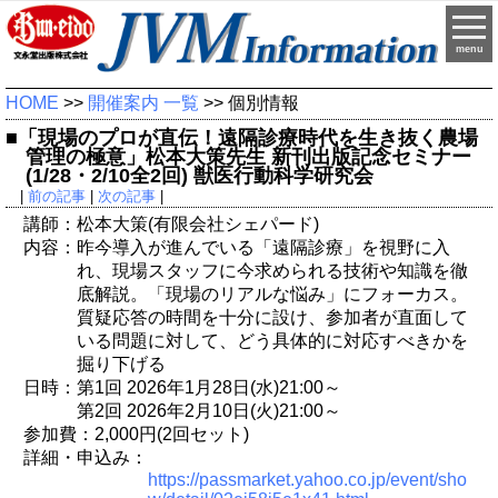
menu
HOME
>>
開催案内 一覧
>> 個別情報
■「現場のプロが直伝！遠隔診療時代を生き抜く農場
管理の極意」松本大策先生 新刊出版記念セミナー
(1/28・2/10全2回) 獣医行動科学研究会
|
前の記事
|
次の記事
|
講師：松本大策(有限会社シェパード)
内容：昨今導入が進んでいる「遠隔診療」を視野に入
れ、現場スタッフに今求められる技術や知識を徹
底解説。「現場のリアルな悩み」にフォーカス。
質疑応答の時間を十分に設け、参加者が直面して
いる問題に対して、どう具体的に対応すべきかを
掘り下げる
日時：第1回 2026年1月28日(水)21:00～
第2回 2026年2月10日(火)21:00～
参加費：2,000円(2回セット)
詳細・申込み：
https://passmarket.yahoo.co.jp/event/sho