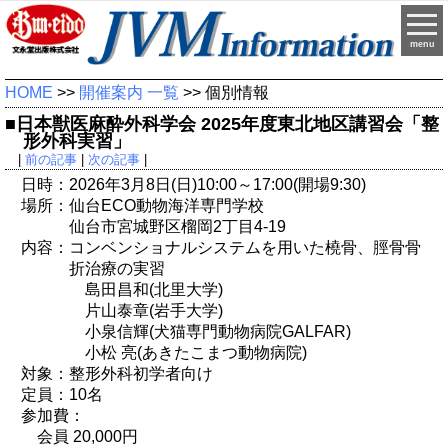
menu
HOME
>>
開催案内 一覧
>> 個別情報
■日本獣医麻酔外科学会 2025年度東北地区講習会「整
形外科実習」
|
前の記事
|
次の記事
|
日時：2026年3月8日(日)10:00～17:00(開場9:30)
場所：仙台ECO動物海洋専門学校
仙台市宮城野区榴岡2丁目4-19
内容：コンベンショナルシステムを用いた橈骨、脛骨骨
折治療の実習
島田昌和(北里大学)
片山泰章(岩手大学)
小泉信輝(犬猫専門動物病院GALFAR)
小松 亮(あきたこまつ動物病院)
対象：整形外科初学者向け
定員：10名
参加費：
会員 20,000円