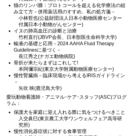
猫のリンパ腫：プロトコールを超える化学療法の組
み立て方－併用薬活用のすすめ、私の処方箋－
小林哲也(公益財団法人日本小動物医療センター
付属日本小動物がんセンター)
イヌの肺高血圧の診断と治療
竹村直行(JBVP会長、日本獣医生命科学大学)
輸液の基礎と応用－2024 AAHA Fluid Therapy
Guidelinesに基づく－
長江秀之(ナガエ動物病院)
骨折が来たらまずはこれして!
本阿彌宗紀(東京大学附属動物医療センター)
慢性腎臓病－臨床現場から考えるIRISガイドライン
－
矢吹 映(鹿児島大学)
愛玩動物看護師・アニマル･ケア･スタッフ(ASC)プログ
ラム：
保護犬を家庭に迎え入れる際に気をつけるべきこと
入交眞巳(東京農工大学ワンウェルフェア高等研
究所)
慢性消化器症状に対する食事管理