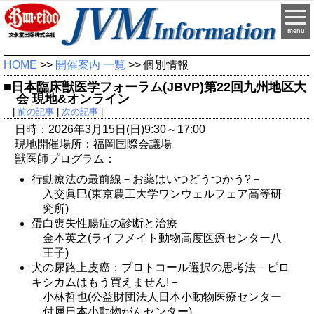
menu
HOME
>>
開催案内 一覧
>> 個別情報
■日本臨床獣医学フォーラム(JBVP)第22回九州地区大
会 現地&オンライン
|
前の記事
|
次の記事
|
日時：2026年3月15日(日)9:30～17:00
現地開催場所：福岡国際会議場
獣医師プログラム：
行動療法の最前線－お薬はいつどうつかう?－
入交眞巳(東京農工大学ワンウェルフェア高等研
究所)
蛋白喪失性腸症の診断と治療
金本英之(ライフメイト動物高度医療センター八
王子)
犬の尿路上皮癌：プロトコール選択の思考法－ピロ
キシカムはもう買えません!－
小林哲也(公益財団法人日本小動物医療センター
付属日本小動物がんセンター)