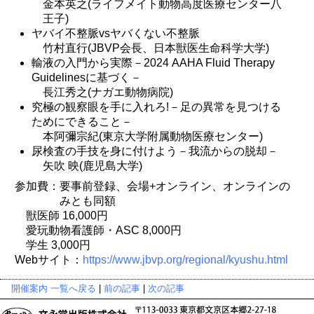
金本英之(ライフメイト動物高度医療センター八
王子)
ヤバイ不整脈vsヤバくない不整脈
竹村直行(JBVP会長、日本獣医生命科学大学)
輸液の入門から実際－2024 AAHA Fluid Therapy
Guidelinesに基づく－
長江秀之(ナガエ動物病院)
究極の観察眼を手に入れろ!－足の異常を見つける
ためにできること－
本阿彌宗紀(東京大学附属動物医療センター)
尿検査の手技を身に付けよう－我流からの脱却－
矢吹 映(鹿児島大学)
参加費：要事前登録、会場+オンライン、オンラインの
みとも同額
獣医師 16,000円
愛玩動物看護師・ASC 8,000円
学生 3,000円
Webサイト：
https://www.jbvp.org/regional/kyushu.html
開催案内 一覧へ戻る
|
前の記事
|
次の記事