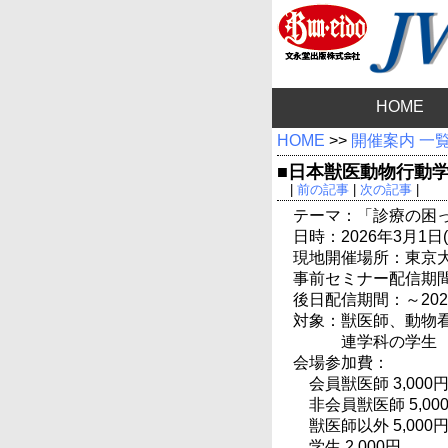
HOME
HOME
>>
開催案内 一
■日本獣医動物行動学
|
前の記事
|
次の記事
|
テーマ：「診療の困
日時：2026年3月1日(日
現地開催場所：東京大
事前セミナー配信期間：2
後日配信期間：～2026
対象：獣医師、動物
連学科の学生
会場参加費：
会員獣医師 3,000
非会員獣医師 5,00
獣医師以外 5,000
学生 2,000円