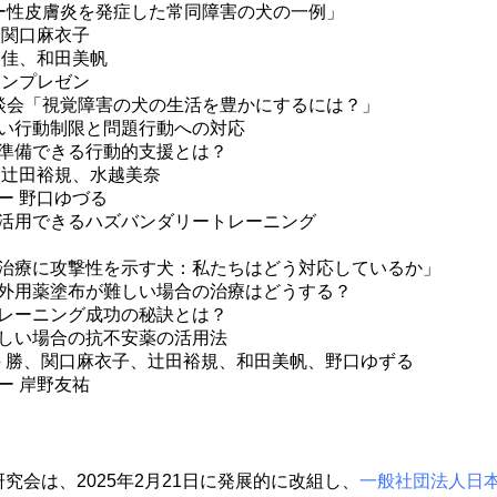
ー性皮膚炎を発症した常同障害の犬の一例」
 関口麻衣子
春佳、和田美帆
ョンプレゼン
談会「視覚障害の犬の生活を豊かにするには？」
い行動制限と問題行動への対応
準備できる行動的支援とは？
 辻田裕規、水越美奈
ー 野口ゆづる
活用できるハズバンダリートレーニング
治療に攻撃性を示す犬：私たちはどう対応しているか」
外用薬塗布が難しい場合の治療はどうする？
レーニング成功の秘訣とは？
しい場合の抗不安薬の活用法
井 勝、関口麻衣子、辻田裕規、和田美帆、野口ゆずる
ー 岸野友祐
究会は、2025年2月21日に発展的に改組し、
一般社団法人日