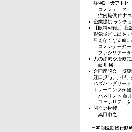
症例2「犬アトピ
コメンテーター
症例提供 白井
企業提供 ランチ
【眼科×行動】座
視覚障害に出やす
見えなくなる前に
コメンテーター
ファシリテータ
犬の診療や治療に
藤井 勝
合同座談会「投薬
経口投与、点眼、
ハズバンダリート
トレーニングが難
パネリスト 藤
ファシリテータ
閉会の挨拶
奥田順之
日本獣医動物行動研