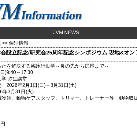
JVM NEWS
覧
>> 個別情報
会設立記念/研究会25周年記念シンポジウム 現地&オン
ったを解決する臨床行動学～鼻の先から尻尾まで～」
)9:40～17:30
学 弥生講堂
026年2月1日(日)～3月31日(土)
年3月31日(火)
看護師、動物ケアスタッフ、トリマー、トレーナー等、動物取
円
0円
円