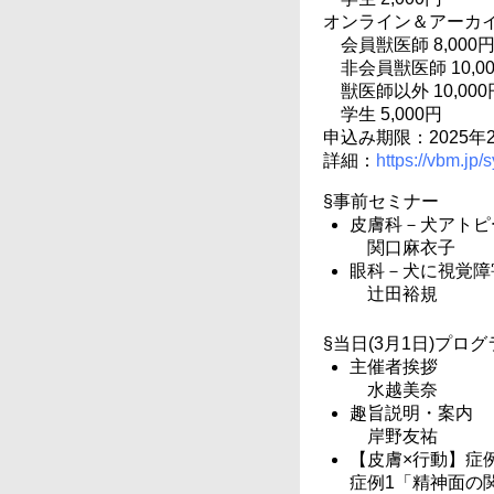
オンライン＆アーカイ
会員獣医師 8,000
非会員獣医師 10,0
獣医師以外 10,000
学生 5,000円
申込み期限：2025年
詳細：
https://vbm.jp
§事前セミナー
皮膚科－犬アトピ
関口麻衣子
眼科－犬に視覚障
辻田裕規
§当日(3月1日)プロ
主催者挨拶
水越美奈
趣旨説明・案内
岸野友祐
【皮膚×行動】症
症例1「精神面の