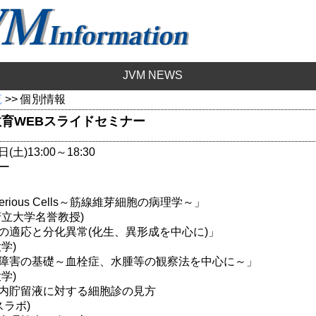
JVM NEWS
覧
>> 個別情報
VP教育WEBスライドセミナー
(土)13:00～18:30
ー
erious Cells～筋線維芽細胞の病理学～」
府立大学名誉教授)
の適応と分化異常(化生、異形成を中心に)」
学)
障害の基礎～血栓症、水腫等の観察法を中心に～」
学)
内貯留液に対する細胞診の見方
スラボ)