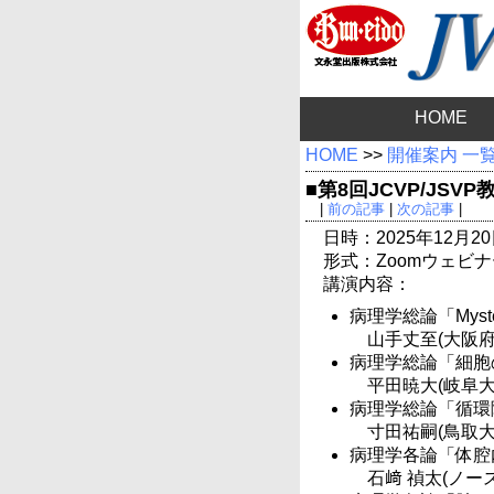
HOME
HOME
>>
開催案内 一
■第8回JCVP/JS
|
前の記事
|
次の記事
|
日時：2025年12月20日
形式：Zoomウェビナ
講演内容：
病理学総論「Myst
山手丈至(大阪
病理学総論「細胞
平田暁大(岐阜大
病理学総論「循環
寸田祐嗣(鳥取大
病理学各論「体腔
石﨑 禎太(ノー