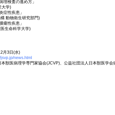
病理検査の進め方」
産大学)
炎症性疾患」
構 動物衛生研究部門)
腫瘍性疾患」
獣医生命科学大学)
2月3日(水)
//jsvp.jp/news.html
本獣医病理学専門家協会(JCVP)、公益社団法人日本獣医学会病理