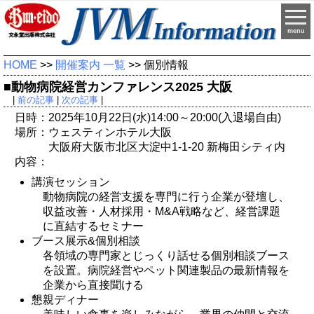
menu
HOME
>>
開催案内 一覧
>> 個別情報
■動物病院経営カンファレンス2025 大阪
|
前の記事
|
次の記事
|
日時：2025年10月22日(水)14:00～20:00(入退場自由)
場所：ウェスティンホテル大阪
大阪府大阪市北区大淀中1-1-20 新梅田シティ内
内容：
講演セッション
動物病院の経営支援を専門に行う企業が登壇し、
収益改善・人材採用・M&A戦略など、経営課題
に直結するセミナー
ブース展示&個別相談
各領域の専門家とじっくり話せる個別相談ブース
を設置。病院経営やペット関連製品の最新情報を
企業から直接聞ける
懇親ディナー