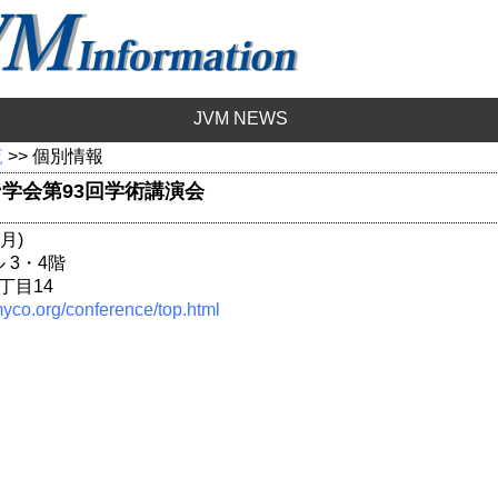
JVM NEWS
覧
>> 個別情報
学会第93回学術講演会
月)
 3・4階
丁目14
myco.org/conference/top.html