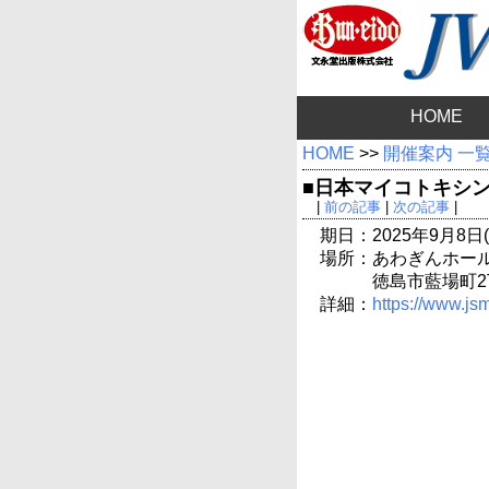
HOME
HOME
>>
開催案内 一
■日本マイコトキシン
|
前の記事
|
次の記事
|
期日：2025年9月8日(
場所：あわぎんホール
徳島市藍場町2
詳細：
https://www.js