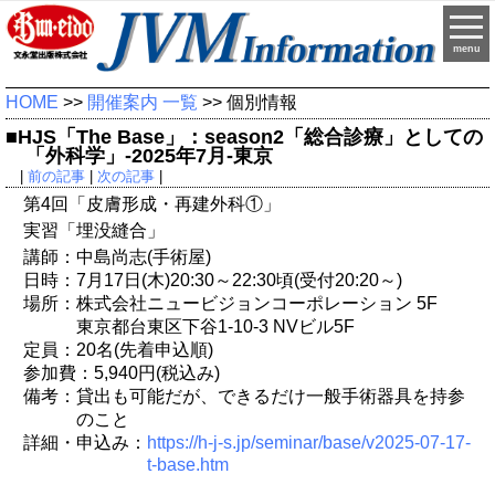
menu
HOME
>>
開催案内 一覧
>> 個別情報
■HJS「The Base」：season2「総合診療」としての
「外科学」-2025年7月-東京
|
前の記事
|
次の記事
|
第4回「皮膚形成・再建外科①」
実習「埋没縫合」
講師：中島尚志(手術屋)
日時：7月17日(木)20:30～22:30頃(受付20:20～)
場所：株式会社ニュービジョンコーポレーション 5F
東京都台東区下谷1-10-3 NVビル5F
定員：20名(先着申込順)
参加費：5,940円(税込み)
備考：貸出も可能だが、できるだけ一般手術器具を持参
のこと
詳細・申込み：
https://h-j-s.jp/seminar/base/v2025-07-17-
t-base.htm