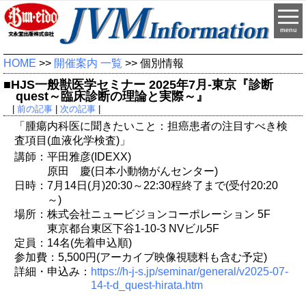
menu
HOME
>>
開催案内 一覧
>> 個別情報
■HJS一般獣医学セミナー 2025年7月-東京『診断
quest～臨床診断の理論と実際～』
|
前の記事
|
次の記事
|
「腫瘍内科医に聞きたいこと：担癌患者の注目すべき検
査項目(血液化学検査)」
講師：平田雅彦(IDEXX)
原田 慶(日本小動物がんセンター)
日時：7月14日(月)20:30～22:30程終了まで(受付20:20
～)
場所：株式会社ニュービジョンコーポレーション 5F
東京都台東区下谷1-10-3 NVビル5F
定員：14名(先着申込順)
参加費：5,500円(アーカイブ映像視聴料も含む予定)
詳細・申込み：
https://h-j-s.jp/seminar/general/v2025-07-
14-t-d_quest-hirata.htm