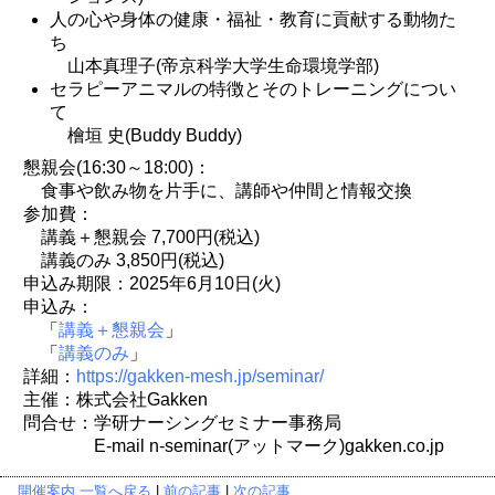
人の心や身体の健康・福祉・教育に貢献する動物た
ち
山本真理子(帝京科学大学生命環境学部)
セラピーアニマルの特徴とそのトレーニングについ
て
檜垣 史(Buddy Buddy)
懇親会(16:30～18:00)：
食事や飲み物を片手に、講師や仲間と情報交換
参加費：
講義＋懇親会 7,700円(税込)
講義のみ 3,850円(税込)
申込み期限：2025年6月10日(火)
申込み：
「
講義＋懇親会
」
「
講義のみ
」
詳細：
https://gakken-mesh.jp/seminar/
主催：株式会社Gakken
問合せ：学研ナーシングセミナー事務局
E-mail n-seminar(アットマーク)gakken.co.jp
開催案内 一覧へ戻る
|
前の記事
|
次の記事