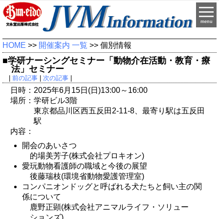
menu
HOME
>>
開催案内 一覧
>> 個別情報
■学研ナーシングセミナー「動物介在活動・教育・療
法」セミナー
|
前の記事
|
次の記事
|
日時：2025年6月15日(日)13:00～16:00
場所：学研ビル3階
東京都品川区西五反田2-11-8、最寄り駅は五反田
駅
内容：
開会のあいさつ
的場美芳子(株式会社プロキオン)
愛玩動物看護師の職域と今後の展望
後藤瑞枝(環境省動物愛護管理室)
コンパニオンドッグと呼ばれる犬たちと飼い主の関
係について
鹿野正顕(株式会社アニマルライフ・ソリュー
ションズ)