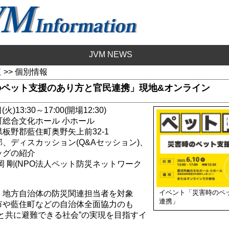
JVM NEWS
覧
>> 個別情報
のペット支援のあり方と官民連携」現地&オンライン
)13:30～17:00(開場12:30)
総合文化ホール 小ホール
板野郡藍住町奥野矢上前32-1
、ディスカッション(Q&Aセッション)、
ッグの紹介
岡 剛(NPO法人ペット防災ネットワーク
イベント「災害時のペ
、地方自治体の防災関連担当者を対象
連携」
市や藍住町などの自治体全面協力のも
と共に避難できる社会”の実現を目指すイ