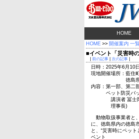
HOME
HOME
>>
開催案内 一
■イベント「災害時
|
前の記事
|
次の記事
|
日時：2025年6月10日(火
現地開催場所：藍住町
徳島県
内容：第一部、第二部
ペット防災バ
講演者 冨士
理事長)
動物取扱事業者と
に、徳島県内の徳島
と、“災害時にペット
ベント