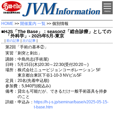
menu
HOME
>>
開催案内 一覧
>> 個別情報
■HJS「The Base」：season2「総合診療」としての
「外科学」- 2025年5月-東京
|
前の記事
|
次の記事
|
第2回「手術の基本②」
実習「刺突と刺出」
講師：中島尚志(手術屋)
日時：5月15日(木)20:30～22:30(受付20:20～)
場所：株式会社ニュービジョンコーポレーション 5F
東京都台東区下谷1-10-3 NVビル5F
定員：20名(先着申込順)
参加費：5,940円(税込み)
備考：貸出も可能だが、できるだけ一般手術器具を持参
のこと
詳細・申込み：
https://h-j-s.jp/seminar/base/v2025-05-15-
t-base.htm