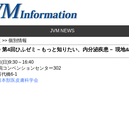
JVM NEWS
覧
>> 個別情報
 第4回ひふゼミ－もっと知りたい、内分泌疾患－ 現地
日)9:30～16:40
潟コンベンションセンター302
代橋6-1
日本獣医皮膚科学会