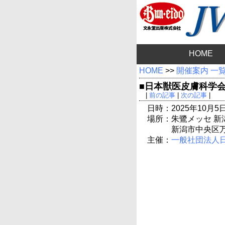
HOME
HOME
>>
開催案内 一
■日本獣医皮膚科学会
|
前の記事
|
次の記事
|
日時：2025年10月5日(
場所：朱鷺メッセ 新
新潟市中央区万
主催：
一般社団法人