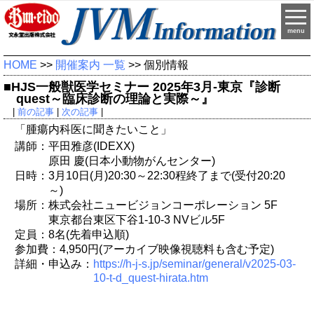
menu
HOME
>>
開催案内 一覧
>> 個別情報
■HJS一般獣医学セミナー 2025年3月-東京『診断
quest～臨床診断の理論と実際～』
|
前の記事
|
次の記事
|
「腫瘍内科医に聞きたいこと」
講師：平田雅彦(IDEXX)
原田 慶(日本小動物がんセンター)
日時：3月10日(月)20:30～22:30程終了まで(受付20:20
～)
場所：株式会社ニュービジョンコーポレーション 5F
東京都台東区下谷1-10-3 NVビル5F
定員：8名(先着申込順)
参加費：4,950円(アーカイブ映像視聴料も含む予定)
詳細・申込み：
https://h-j-s.jp/seminar/general/v2025-03-
10-t-d_quest-hirata.htm