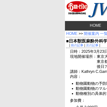
HOME
HOME
>>
開催案内 一
■日本獣医麻酔外科学
|
前の記事
|
次の記事
|
日時：2025年3月23日(
現地開催場所：東京大
東京都
後日
講師：Kathryn C.Gambl
内容：
動物園動物の予防
動物園動物のマル
動物種別の具体的
参加費：