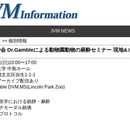
JVM NEWS
覧
>> 個別情報
会 Dr.Gambleによる動物園動物の麻酔セミナー 現地
日)10:00〜17:00
学 中島ホール
文京区弥生1-1-1
アーカイブ配信あり
e DVM,MS(Lincoln Park Zoo)
医学における鎮静・麻酔
チモーダル鎮痛
プロトコル