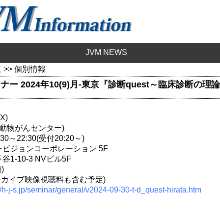
JVM NEWS
覧
>> 個別情報
ナー 2024年10(9)月-東京『診断quest～臨床診断の
X)
小動物がんセンター)
0～22:30(受付20:20～)
ビジョンコーポレーション 5F
1-10-3 NVビル5F
)
アーカイブ映像視聴料も含む予定)
//h-j-s.jp/seminar/general/v2024-09-30-t-d_quest-hirata.htm