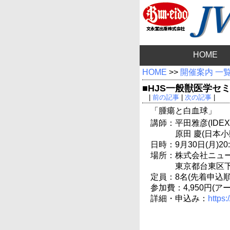
HOME
HOME
>>
開催案内 一
■HJS一般獣医学セミ
|
前の記事
|
次の記事
|
「腫瘍と白血球」
講師：平田雅彦(IDEX
原田 慶(日本
日時：9月30日(月)20:3
場所：株式会社ニュー
東京都台東区下谷
定員：8名(先着申込順
参加費：4,950円(
詳細・申込み：
https: