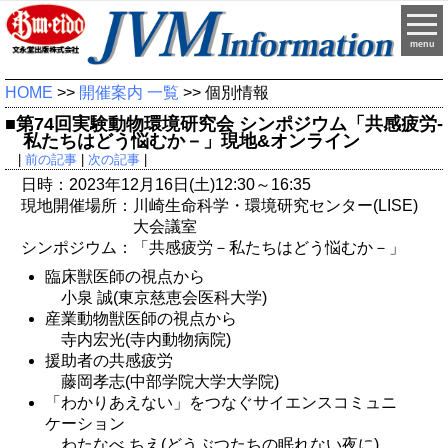
menu
HOME
>>
開催案内 一覧
>> 個別情報
■第74回実験動物環境研究会 シンポジウム「共感疲労-
私たちはどう悩むか－」現地&オンライン
|
前の記事
|
次の記事
|
日時：2023年12月16日(土)12:30～16:35
現地開催場所：川崎生命科学・環境研究センター(LISE)
大会議室
シンポジウム：「共感疲労－私たちはどう悩むか－」
臨床獣医師の視点から
小泉 誠(東京慈恵会医科大学)
産業動物獣医師の視点から
寺内宏光(寺内動物病院)
援助者の共感疲労
藤岡孝志(中部学院大学大学院)
「わかりあえない」をつなぐサイエンスコミュニ
ケーション
わたなべ ちえ(どうぶつたちの眠れない夜に)