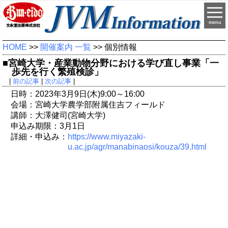
menu
HOME
>>
開催案内 一覧
>> 個別情報
■宮崎大学・産業動物分野における学び直し事業「一
歩先を行く繁殖検診」
|
前の記事
|
次の記事
|
日時：2023年3月9日(木)9:00～16:00
会場：宮崎大学農学部附属住吉フィールド
講師：大澤健司(宮崎大学)
申込み期限：3月1日
詳細・申込み：
https://www.miyazaki-
u.ac.jp/agr/manabinaosi/kouza/39.html