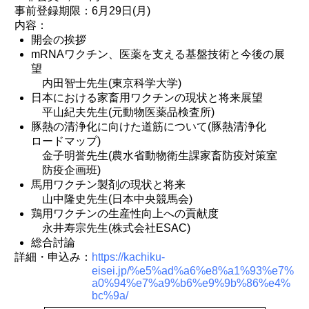
事前登録期限：6月29日(月)
内容：
開会の挨拶
mRNAワクチン、医薬を支える基盤技術と今後の展
望
内田智士先生(東京科学大学)
日本における家畜用ワクチンの現状と将来展望
平山紀夫先生(元動物医薬品検査所)
豚熱の清浄化に向けた道筋について(豚熱清浄化
ロードマップ)
金子明誉先生(農水省動物衛生課家畜防疫対策室
防疫企画班)
馬用ワクチン製剤の現状と将来
山中隆史先生(日本中央競馬会)
鶏用ワクチンの生産性向上への貢献度
永井寿宗先生(株式会社ESAC)
総合討論
詳細・申込み：
https://kachiku-
eisei.jp/%e5%ad%a6%e8%a1%93%e7%
a0%94%e7%a9%b6%e9%9b%86%e4%
bc%9a/