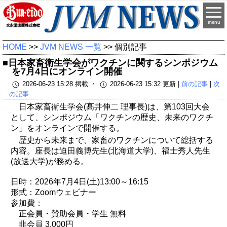
menu
HOME
>>
JVM NEWS 一覧
>> 個別記事
■日本家畜衛生学会がワクチンに関するシンポジウム
を7月4日にオンライン開催
2026-06-23 15:28 掲載 ・
2026-06-23 15:32 更新 |
前の記事
|
次
の記事
日本家畜衛生学会(髙井伸二 理事長)は、第103回大会
として、シンポジウム「ワクチンの歴史、未来のワクチ
ン」をオンラインで開催する。
歴史から未来まで、家畜のワクチンについて総括する
内容。座長は迫田義博先生(北海道大学)、福士秀人先生
(放送大学)が務める。
日時：2026年7月4日(土)13:00～16:15
形式：Zoomウェビナー
参加費：
正会員・賛助会員・学生 無料
非会員 3,000円