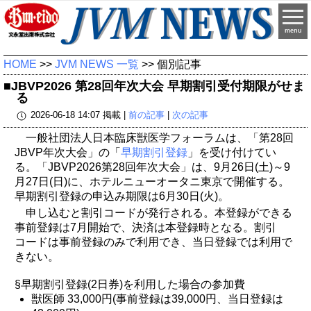
menu
HOME
>>
JVM NEWS 一覧
>> 個別記事
■JBVP2026 第28回年次大会 早期割引受付期限がせま
る
2026-06-18 14:07 掲載 |
前の記事
|
次の記事
一般社団法人日本臨床獣医学フォーラムは、「第28回
JBVP年次大会」の「
早期割引登録
」を受け付けてい
る。「JBVP2026第28回年次大会」は、9月26日(土)～9
月27日(日)に、ホテルニューオータニ東京で開催する。
早期割引登録の申込み期限は6月30日(火)。
申し込むと割引コードが発行される。本登録ができる
事前登録は7月開始で、決済は本登録時となる。割引
コードは事前登録のみで利用でき、当日登録では利用で
きない。
§早期割引登録(2日券)を利用した場合の参加費
獣医師 33,000円(事前登録は39,000円、当日登録は