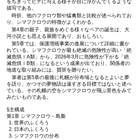
をちぎってヒナに与える様子が目に浮かんでくるような
描写である。
時折、他のフクロウ類や猛禽類と比較が述べられてお
り、シマフクロウの特徴がよくわかる。
第4章の親子、親族をめぐる様々なペアの誕生は、大
河小説とも思える展開であり、おもしろい。
第5章では、保護増殖事業の進展について詳細に書か
れている。シマフクロウが最も絶滅の危険性が高い「絶
滅危惧ⅠA類」から、2026年3月に危険性が下がる「絶
滅危惧ⅠB類」になるという成果が出ており、関係者の
地道な取り組みには、賛辞を贈りたい。
筆者は第5章の最後に札幌が分布域となるとよいと夢
を語り、かつその夢物語は遠すぎる目標ではないと述べ
ている。その札幌の空をシマフクロウが飛ぶ景色をみて
みたいものである。
§主構成
第1章 シマフクロウ－島梟
世界のふくろう
日本のふくろう
シマフクロウの分布