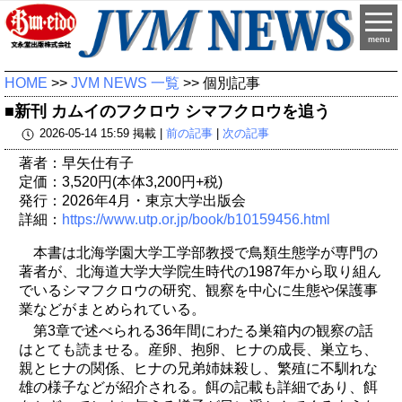
menu
HOME
>>
JVM NEWS 一覧
>> 個別記事
■新刊 カムイのフクロウ シマフクロウを追う
2026-05-14 15:59 掲載 |
前の記事
|
次の記事
著者：早矢仕有子
定価：3,520円(本体3,200円+税)
発行：2026年4月・東京大学出版会
詳細：
https://www.utp.or.jp/book/b10159456.html
本書は北海学園大学工学部教授で鳥類生態学が専門の
著者が、北海道大学大学院生時代の1987年から取り組ん
でいるシマフクロウの研究、観察を中心に生態や保護事
業などがまとめられている。
第3章で述べられる36年間にわたる巣箱内の観察の話
はとても読ませる。産卵、抱卵、ヒナの成長、巣立ち、
親とヒナの関係、ヒナの兄弟姉妹殺し、繁殖に不馴れな
雄の様子などが紹介される。餌の記載も詳細であり、餌