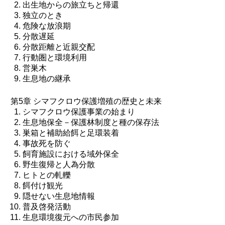
出生地からの旅立ちと帰還
独立のとき
危険な放浪期
分散遅延
分散距離と近親交配
行動圏と環境利用
営巣木
生息地の継承
第5章 シマフクロウ保護増殖の歴史と未来
シマフクロウ保護事業の始まり
生息地保全－保護林制度と種の保存法
巣箱と補助給餌と足環装着
事故死を防ぐ
飼育施設における域外保全
野生復帰と人為分散
ヒトとの軋轢
餌付け観光
隠せない生息地情報
普及啓発活動
生息環境復元への市民参加