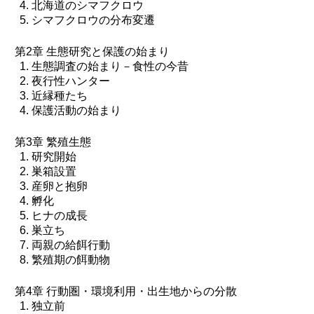
北海道のシマフクロウ
シマフクロウの分布変遷
第2章 生態研究と保護の始まり
生態調査の始まり－食性の今昔
夜行性ハンター
近縁種たち
保護活動の始まり
第3章 繁殖生態
研究開始
巣箱設置
産卵と抱卵
孵化
ヒナの成長
巣立ち
両親の給餌行動
繁殖期の餌動物
第4章 行動圏・環境利用・出生地からの分散
独立前