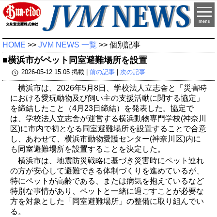
menu
HOME
>>
JVM NEWS 一覧
>> 個別記事
■横浜市がペット同室避難場所を設置
2026-05-12 15:05 掲載 |
前の記事
|
次の記事
横浜市は、2026年5月8日、学校法人立志舎と「災害時
における愛玩動物及び飼い主の支援活動に関する協定」
を締結したこと（4月23日締結）を発表した。協定で
は、学校法人立志舎が運営する横浜動物専門学校(神奈川
区)に市内で初となる同室避難場所を設置することで合意
し、あわせて、横浜市動物愛護センター(神奈川区)内に
も同室避難場所を設置することを決定した。
横浜市は、地震防災戦略に基づき災害時にペット連れ
の方が安心して避難できる体制づくりを進めているが、
特にペットが高齢である、または病気を抱えているなど
特別な事情があり、ペットと一緒に過ごすことが必要な
方を対象とした「同室避難場所」の整備に取り組んでい
る。