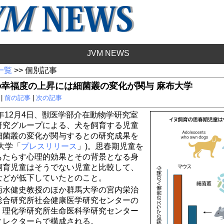
JVM NEWS
 一覧
>> 個別記事
の幸福度の上昇には細菌叢の変化が関与 麻布大学
 |
前の記事
|
次の記事
5年12月4日、獣医学部介在動物学研究室
研究グループによる、犬を飼育する児童
細菌叢の変化が関与するとの研究成果を
大学「
プレスリリース
」)。思春期児童を
もたらす心理的効果とその背景となる身
飼育児童はそうでない児童と比較して、
などが低下していたとのこと。
菊水健史教授のほか群馬大学の宮内栄治
総合研究所社会健康医学研究センターの
、理化学研究所生命医科学研究センター
ィレクターらで構成される。