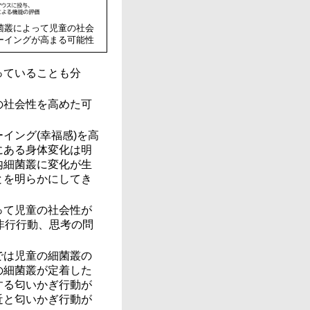
菌叢によって児童の社会
ーイングが高まる可能性
っていることも分
の社会性を高めた可
イング(幸福感)を高
にある身体変化は明
内細菌叢に変化が生
とを明らかにしてき
って児童の社会性が
非行行動、思考の問
では児童の細菌叢の
の細菌叢が定着した
する匂いかぎ行動が
近と匂いかぎ行動が