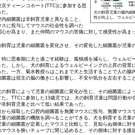
京ティーンコホート(TTC)に参加する思
った。
犬の飼育児童の腸内細
性が向上し、ウェルビ
腔内細菌叢は非飼育児童と異なること、
ウスに投与してマウスの社会性を調べた
関心が高まり、また仲間のマウスの苦痛に対して感受性が高ま
の飼育は児童の細菌叢を変化させ、その変化した細菌叢が児童
、特に思春期に犬と過ごす経験は、孤独感を減らし、ウェルビー
きた。しかし、犬の飼育によるウェルビーイングの上昇の背景
った。一方、菊水教授らはこれまで犬と生活することで人の腸
細菌叢は宿主の脳の働きにも影響し、不安や気分を左右するこ
犬の飼育によって児童の細菌叢に変化が生じ、その細菌叢によ
た。TTCに参加した13歳児では、犬の飼育児童は問題行動や
が非飼育児童と比べて低い結果であった。
童から採取した口腔内細菌叢を無菌マウスに投与。無菌マウス
児童の細菌叢の機能を調べることができる。犬を飼育する児童
児童の細菌叢が定着したマウスと比較して、見知らぬ個体に対
のマウスを狭いチューブに閉じ込めると、その個体に対する接