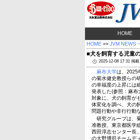
HOME
HOME
>>
JVM NEWS
■犬を飼育する児童
2025-12-08 17:31 掲載
麻布大学
は、202
の菊水健史教授らの
の幸福度の上昇には
発表した(参照：麻布
対象に、犬の飼育が
体変化を調べ、犬の
問題行動や非行行動
研究グループは、
准教授、東京都医学
西田淳志センター長
の大野博司チームデ