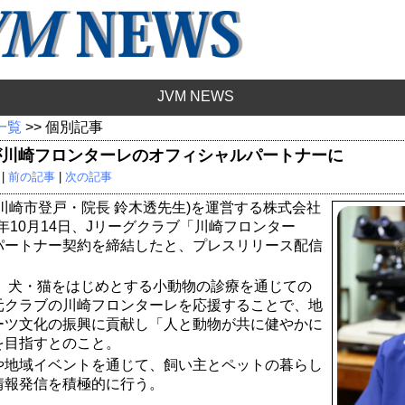
JVM NEWS
 一覧
>> 個別記事
が川崎フロンターレのオフィシャルパートナーに
 |
前の記事
|
次の記事
(川崎市登戸・院長 鈴木透先生)を運営する株式会社
25年10月14日、Jリーグクラブ「川崎フロンター
パートナー契約を締結したと、プレスリリース配信
来、犬・猫をはじめとする小動物の診療を通じての
元クラブの川崎フロンターレを応援することで、地
ーツ文化の振興に貢献し「人と動物が共に健やかに
を目指すとのこと。
や地域イベントを通じて、飼い主とペットの暮らし
情報発信を積極的に行う。