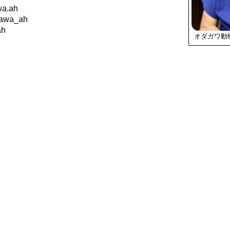
a.ah
awa_ah
ah
オダガワ動