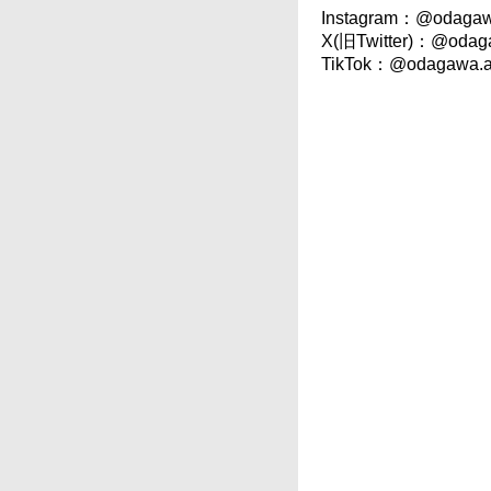
Instagram：@odagaw
X(旧Twitter)：@odag
TikTok：@odagawa.