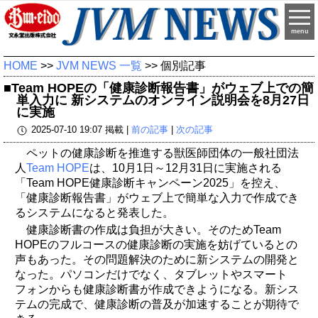
menu
HOME
>>
JVM NEWS 一覧
>> 個別記事
■Team HOPEの「健康診断報告書」がウェブ上での簡
単入力に 新システムのオンライン説明会を8月27日
に実施
2025-07-10 19:07 掲載 |
前の記事
|
次の記事
ペットの健康診断を推進する獣医師団体の一般社団法
人
Team HOPE
は、10月1日～12月31日に実施される
「Team HOPE健康診断キャンペーン2025」を控え、
「健康診断報告書」がウェブ上で簡単な入力で作成でき
るシステムになると発表した。
健康診断書の作成は負担が大きい。そのためTeam
HOPEのフルコースの健康診断の実施を妨げているとの
声もあった。その問題解決のために新システムの開発と
なった。パソコンだけでなく、タブレットやスマート
フォンからも健康診断書が作成できようになる。新シス
テムの完成で、健康診断の普及が加速することが期待で