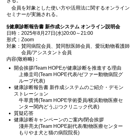
きる。
会員を対象とした使い方や活用法に関するオンライン
セミナーが実施される。
§健康診断報告書 新作成システム オンライン説明会
日時：2025年8月27日(水)20:00～21:00
形式：Zoom
対象：賛同病院会員、賛同獣医師会員、愛玩動物看護師
会員/アシスタント会員
内容(敬称略)：
開会挨拶/Team HOPEが健康診断を推進する理由
上條圭司(Team HOPE代表/ゼファー動物病院グ
ループ代表)
健康診断報告書 新作成システムのご紹介・デモン
ストレーション
牛草貴博(Team HOPE学術委員/横浜動物医療セ
ンター関内どうぶつクリニック代表)
質疑応答
健康診断キャンペーンのご案内/閉会挨拶
淺井亮太(Team HOPE副代表/動物医療センター
もりやま犬と猫の病院院長)