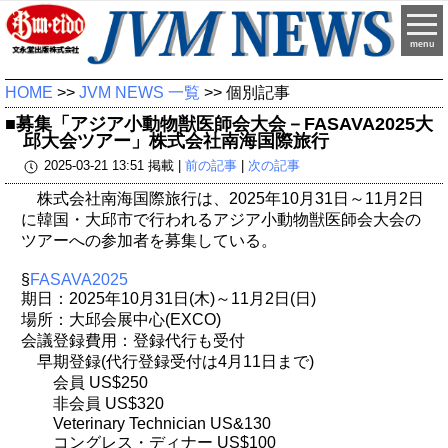
menu
HOME
>>
JVM NEWS 一覧
>> 個別記事
■募集「アジア小動物獣医師会大会－FASAVA2025大
邱大会ツアー」株式会社南海国際旅行
2025-03-21 13:51 掲載 |
前の記事
|
次の記事
株式会社南海国際旅行は、2025年10月31日～11月2日
に韓国・大邱市で行われるアジア小動物獣医師会大会の
ツアーへの参加者を募集している。
§
FASAVA2025
期日：2025年10月31日(木)～11月2日(日)
場所：大邱会展中心(EXCO)
会議登録費用：登録代行も受付
早期登録(代行登録受付は4月11日まで)
会員 US$250
非会員 US$320
Veterinary Technician US&130
コングレス・ディナー US$100