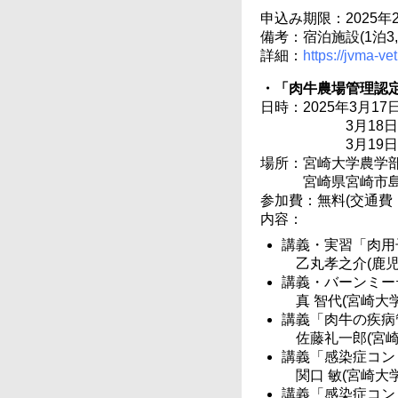
申込み期限：2025年2
備考：宿泊施設(1泊3
詳細：
https://jvma-ve
・「肉牛農場管理認
日時：2025年3月17日(
3月18日(
3月19日(
場所：宮崎大学農学
宮崎県宮崎市島之
参加費：無料(交通費
内容：
講義・実習「肉用
乙丸孝之介(鹿児
講義・バーンミー
真 智代(宮崎大学
講義「肉牛の疾病
佐藤礼一郎(宮崎
講義「感染症コン
関口 敏(宮崎大学
講義「感染症コン