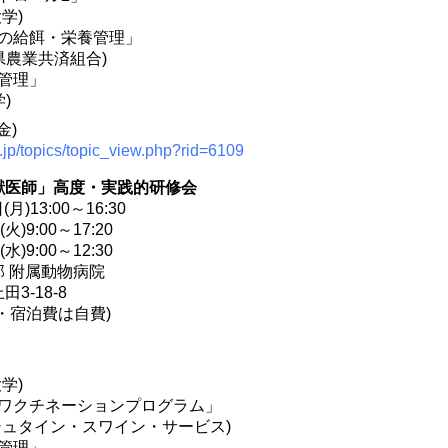
学)
の給餌・栄養管理」
県農業共済組合)
管理」
)
金)
t.jp/topics/topic_view.php?rid=6109
獣医師」高度・実践的研修会
月)13:00～16:30
火)9:00～17:20
水)9:00～12:30
 附属動物病院
3-18-8
・宿泊費は自費)
学)
ワクチネーションプログラム」
シュタイン・スワイン・サービス)
管理」