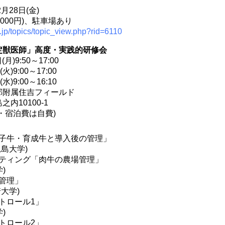
月28日(金)
,000円)、駐車場あり
t.jp/topics/topic_view.php?rid=6110
定獣医師」高度・実践的研修会
月)9:50～17:00
火)9:00～17:00
水)9:00～16:10
部附属住吉フィールド
内10100-1
・宿泊費は自費)
子牛・育成牛と導入後の管理」
島大学)
ティング「肉牛の農場管理」
)
管理」
大学)
トロール1」
)
トロール2」