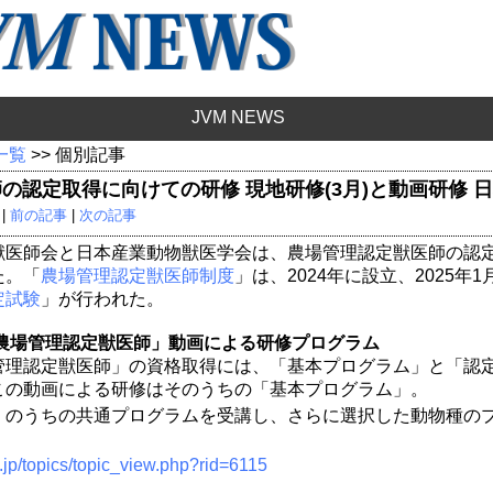
JVM NEWS
 一覧
>> 個別記事
の認定取得に向けての研修 現地研修(3月)と動画研修 
 |
前の記事
|
次の記事
獣医師会と日本産業動物獣医学会は、農場管理認定獣医師の認
た。「
農場管理認定獣医師制度
」は、2024年に設立、2025年1
定試験
」が行われた。
 農場管理認定獣医師」動画による研修プログラム
管理認定獣医師」の資格取得には、「基本プログラム」と「認
この動画による研修はそのうちの「基本プログラム」。
」のうちの共通プログラムを受講し、さらに選択した動物種の
t.jp/topics/topic_view.php?rid=6115