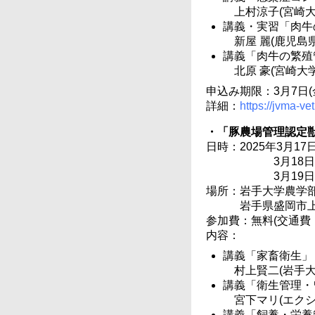
上村涼子(宮崎大
講義・実習「肉牛
新屋 麗(鹿児島
講義「肉牛の繁殖
北原 豪(宮崎大学
申込み期限：3月7日(
詳細：
https://jvma-ve
・「豚農場管理認定
日時：2025年3月17日(
3月18日(
3月19日(
場所：岩手大学農学部
岩手県盛岡市上田
参加費：無料(交通費
内容：
講義「家畜衛生」
村上賢二(岩手大
講義「衛生管理・
宮下マリ(エク
講義「飼養・栄養