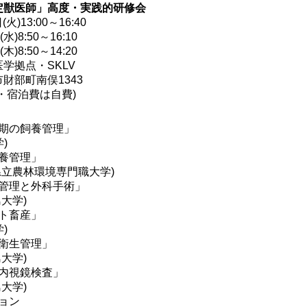
定獣医師」高度・実践的研修会
火)13:00～16:40
水)8:50～16:10
木)8:50～14:20
学拠点・SKLV
財部町南俣1343
・宿泊費は自費)
期の飼養管理」
)
養管理」
県立農林環境専門職大学)
管理と外科手術」
大学)
ト畜産」
)
衛生管理」
大学)
内視鏡検査」
大学)
ョン