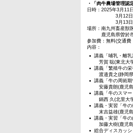
・「肉牛農場管理認
日時：2025年3月11日(
3月12日(
3月13日(
場所：南九州畜産獣医
鹿児島県曽於市
参加費：無料(交通費
内容：
講義「哺乳・離乳
芳賀 聡(東北大学
講義「繁殖牛の栄
渡邉貴之(静岡
講義「牛の周術期
安藤貴朗(鹿児島
講義「牛のスマー
鍋西 久(北里大学
講義・実習「牛の
末吉益雄(鹿児島
講義・実習「牛の
加藤大樹(鹿児島
総合ディスカッシ